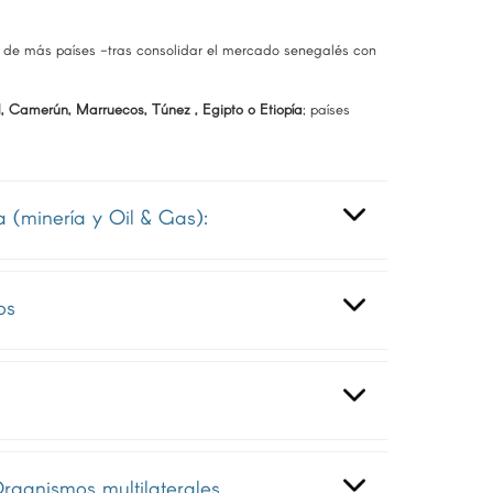
lo de más países -tras consolidar el mercado senegalés con
 Camerún, Marruecos, Túnez , Egipto o Etiopía
; países
a (minería y Oil & Gas):
os
rganismos multilaterales