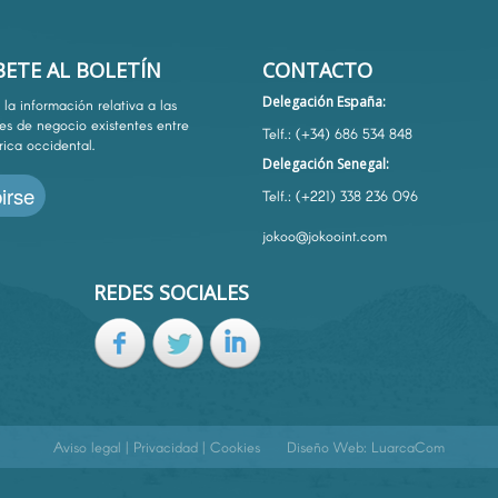
BETE AL BOLETÍN
CONTACTO
Delegación España:
la información relativa a las
es de negocio existentes entre
Telf.: (+34) 686 534 848
rica occidental.
Delegación Senegal:
irse
Telf.: (+221) 338 236 096
jokoo@jokooint.com
REDES SOCIALES
Aviso legal
|
Privacidad
|
Cookies
Diseño Web:
LuarcaCom