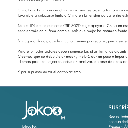
Chináfrica: La influencia china en el área se plasma también en 
favorable a colocarse junto a China en la tensión actual entre és
Sólo el 11% de los europeos (BIE 2021) elige apoyar a China en es
considerado en el área como el país que mejor ha actuado frente 
Sin lugar a dudas, queda mucho camino por recorrer, pero desde J
Para ello, todos actores deben ponerse las pilas tanto los organi
Creemos que se debe viajar más (y mejor), dar un peso e importa
idiomas para los negocios, estudiar, analizar, dotarse de dosis d
Y por supuesto evitar el cortoplacismo.
SUSCRÍ
Recibe toda 
oportunidad
Jokoo Int.
España y Áf