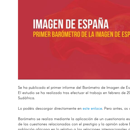
Se ha publicado el primer informe del Barómetro de Imagen de Espa
El estudio se ha realizado tras efectuar el trabajo en febrero de
Sudáfrica.
Lo podéis descargar directamente en
este enlace
. Pero antes, o
Barómetro se realiza mediante la aplicación de un cuestionario 
de las cuestiones relacionadas con el prestigio y la opinión sobre
población africana en lo relativo a las relaciones internacionales 