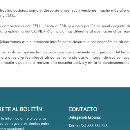
otros indicadores, como el deseo de atraer sus inversiones, mucho más alto q
ta y EEUU.
a competencia con EEUU, frente al 25% que opta por China en el conjunto de 
a la epidemia del COVID-19, un juicio muy diferente al que hacen otras reg
okoo vemos que el creciente interés por el desarrollo socioeconómico africa
smos públicos, aprovechamos para celebrar la reciente inauguración del Inst
ncia a los clientes y leads africanos evitando dar la imagen de que son so
e empatía y paciencia, realizar una escucha activa y evitar la condescendenc
BETE AL BOLETÍN
CONTACTO
Delegación España:
la información relativa a las
es de negocio existentes entre
Telf.: (+34) 686 534 848
rica occidental.