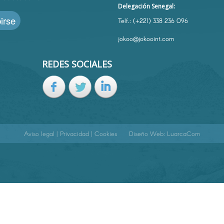
Delegación Senegal:
irse
Telf.: (+221) 338 236 096
jokoo@jokooint.com
REDES SOCIALES
Aviso legal
|
Privacidad
|
Cookies
Diseño Web:
LuarcaCom