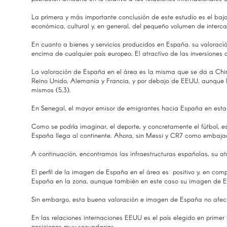
La primera y más importante conclusión de este estudio es el baj
económica, cultural y, en general, del pequeño volumen de interc
En cuanto a bienes y servicios producidos en España. su valoració
encima de cualquier país europeo. El atractivo de las inversiones
La valoración de España en el área es la misma que se da a China 
Reino Unido, Alemania y Francia, y por debajo de EEUU, aunque l
mismos (5,3).
En Senegal, el mayor emisor de emigrantes hacia España en esta á
Como se podría imaginar, el deporte, y concretamente el fútbol, e
España llega al continente. Ahora, sin Messi y CR7 como embajado
A continuación, encontramos las infraestructuras españolas, su atr
El perfil de la imagen de España en el área es positivo y, en co
España en la zona, aunque también en este caso su imagen de E
Sin embargo, esta buena valoración e imagen de España no afecta 
En las relaciones internaciones EEUU es el país elegido en prime
posiciones muy secundarias.