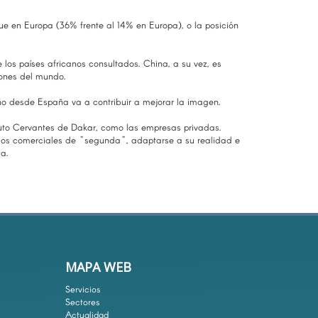
ue en Europa (36% frente al 14% en Europa), o la posición
los países africanos consultados. China, a su vez, es
iones del mundo.
no desde España va a contribuir a mejorar la imagen.
ituto Cervantes de Dakar, como las empresas privadas.
cios comerciales de "segunda", adaptarse a su realidad e
ia.
MAPA WEB
Servicios
Sectores
Actualidad