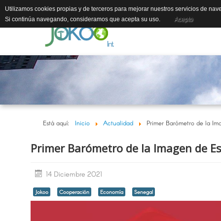
Utilizamos cookies propias y de terceros para mejorar nuestros servicios de nave
Si continúa navegando, consideramos que acepta su uso.
Acepto
Está aquí:
Inicio
Actualidad
Primer Barómetro de la Im
Primer Barómetro de la Imagen de Es
14 Diciembre 2021
Jokoo
Cooperación
Economía
Senegal