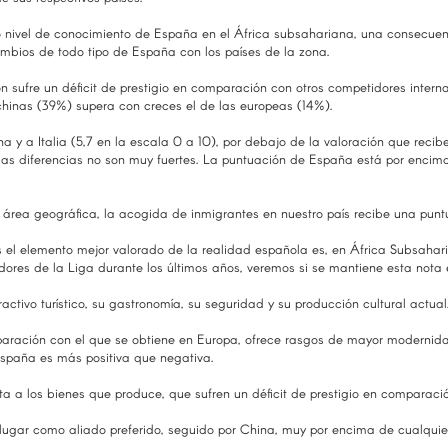
o nivel de conocimiento de España en el África subsahariana, una consecuenc
ambios de todo tipo de España con los países de la zona.
n sufre un déficit de prestigio en comparación con otros competidores intern
 chinas (39%) supera con creces el de las europeas (14%).
y a Italia (5,7 en la escala 0 a 10), por debajo de la valoración que recibe
as diferencias no son muy fuertes. La puntuación de España está por encima
rea geográfica, la acogida de inmigrantes en nuestro país recibe una puntua
s el elemento mejor valorado de la realidad española es, en África Subsahar
res de la Liga durante los últimos años, veremos si se mantiene esta nota e
activo turístico, su gastronomía, su seguridad y su producción cultural actual
mparación con el que se obtiene en Europa, ofrece rasgos de mayor modernida
spaña es más positiva que negativa.
a los bienes que produce, que sufren un déficit de prestigio en comparació
r lugar como aliado preferido, seguido por China, muy por encima de cualquie