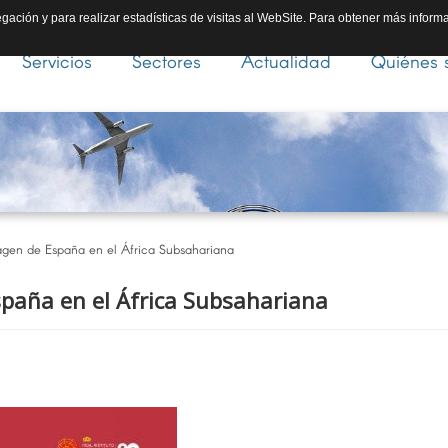
gación y para realizar estadísticas de visitas al WebSite. Para obtener más inform
Servicios
Sectores
Actualidad
Quiénes 
agen de España en el África Subsahariana
paña en el África Subsahariana